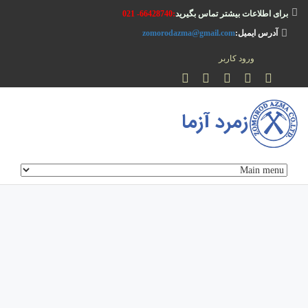
رفتن به محتوای اصلی
برای اطلاعات بیشتر تماس بگیرید
:66428740- 021
آدرس ایمیل:
zomorodazma@gmail.com
ورود کاربر