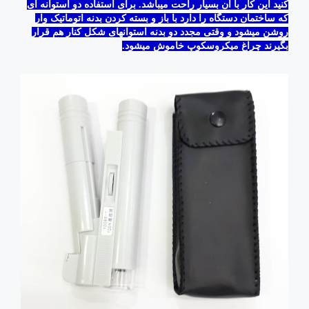
کنید این کار با آن بسیار راحت میباشد. برای استفاده دو استوانه ای
که ساختمان دستگاه را دارد با باز و بسته کردن بدنه اتوماتیک وار
روشن میشود و وقتی مجدد دو بدنه استوانهای شکل کنار هم قرار
بگیرند چراغ میکروسکوپ خاموش میشود.