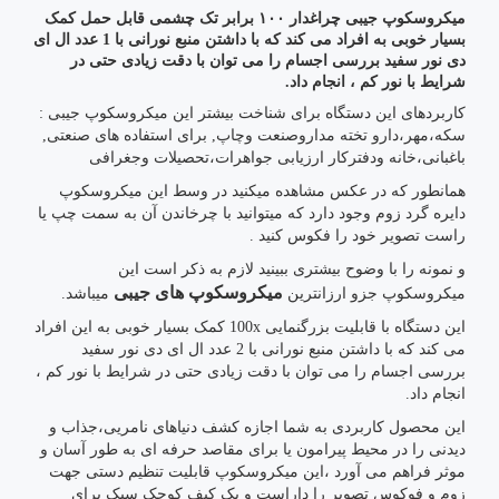
میکروسکوپ جیبی چراغدار ۱۰۰ برابر تک چشمی قابل حمل کمک
بسیار خوبی به افراد می کند که با داشتن منبع نورانی با 1 عدد ال ای
دی نور سفید بررسی اجسام را می توان با دقت زیادی حتی در
شرایط با نور کم ، انجام داد.
کاربردهای این دستگاه برای شناخت بیشتر این میکروسکوپ جیبی :
سکه،مهر،دارو تخته مداروصنعت وچاپ, برای استفاده های صنعتی,
باغبانی،خانه ودفترکار ارزیابی جواهرات،تحصیلات وجغرافی
همانطور که در عکس مشاهده میکنید در وسط این میکروسکوپ
دایره گرد زوم وجود دارد که میتوانید با چرخاندن آن به سمت چپ یا
راست تصویر خود را فکوس کنید .
و نمونه را با وضوح بیشتری ببینید لازم به ذکر است این
میکروسکوپ های جیبی
میکروسکوپ جزو ارزانترین
میباشد.
این دستگاه با قابلیت بزرگنمایی 100x کمک بسیار خوبی به این افراد
می کند که با داشتن منبع نورانی با 2 عدد ال ای دی نور سفید
بررسی اجسام را می توان با دقت زیادی حتی در شرایط با نور کم ،
انجام داد.
این محصول کاربردی به شما اجازه کشف دنیاهای نامریی،جذاب و
دیدنی را در محیط پیرامون یا برای مقاصد حرفه ای به طور آسان و
موثر فراهم می آورد ،این میکروسکوپ قابلیت تنظیم دستی جهت
زوم و فوکوس تصویر را داراست و یک کیف کوچک سبک برای