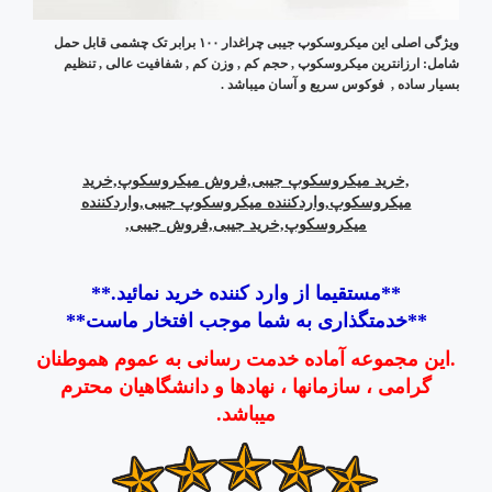
ویژگی اصلی این میکروسکوپ جیبی چراغدار ۱۰۰ برابر تک چشمی قابل حمل
شامل: ارزانترین میکروسکوپ , حجم کم , وزن کم , شفافیت عالی , تنظیم
بسیار ساده , فوکوس سریع و آسان میباشد .
,خرید میکروسکوپ جیبی,فروش میکروسکوپ,خرید
میکروسکوپ,واردکننده میکروسکوپ جیبی,واردکننده
میکروسکوپ,خرید جیبی,فروش جیبی,
**مستقیما از وارد کننده خرید نمائید.**‏
‏**خدمتگذاری به شما موجب افتخار ماست‏**
.این مجموعه آماده خدمت رسانی به عموم هموطنان
گرامی ، سازمانها ، نهادها و دانشگاهیان محترم
میباشد.