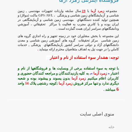
مجموعه
زمرد آزما
با
19
سال سابقه واردات تجهيزات مهندسی , زمین
شناسی و آزمايشگاهاي زمین شناسی و پزشگی ، GPS /AVL ماکت (مولاژ) و
همچنين توليد كننده دستگاههاي مهندسی زمین شناسی و آزمایشگاهی در
ايران بوده و با كادري مجرب به فعاليت با مراكز تحقيقاتي ، آموزشي
ودانشگاههای سراسر ایران همت گمارده است
.
اين مجموعه با بخش مشاوران خود در زمينه تجهيز و راه اندازي گروه های
زمین شناسی مرکز تحقیقات گروه های آموزشی زمین شناسی و معدن
دانشگاههای آزاد و دولتی سراسر کشور ,آزمايشگاههاي پزشگی , خدمات
كاملي را در جهت نيل به اهداف متقاضيان محترم ارائه مينمايد
.
توجه: هشدار سوء استفاده از نام و اعتبار
با توجه به سوء استفاده برخی از وبسایت ها و فروشگاهها از نام و
اعتبار
«
زمرد آزما
»،
به کلیه بازدیدکنندگان و مراجعه کنندگان حضوری و
کاربران اعلام میکنیم
زمرد آزما
بدون پسوند و پیشوند بوده و شعبه
دیگری ندارد و تنها مرکز فروش
زمرد آزما
;کوچه رشتچی پلاک
14
واحد
6
میباشد .
منوی اصلی سایت
خانه