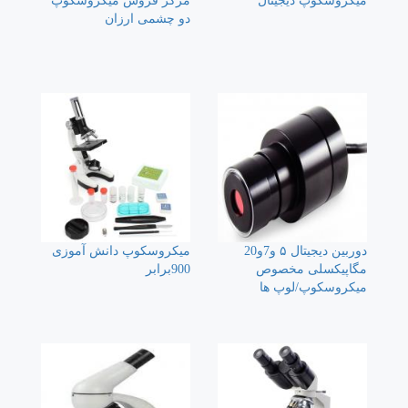
میکروسکوپ دیجیتال
مرکز فروش میکروسکوپ
دو چشمی ارزان
دوربین دیجیتال ۵ و7و20
میکروسکوپ دانش آموزی
مگاپیکسلی مخصوص
900برابر
میکروسکوپ/لوپ ها