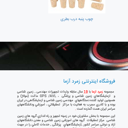
چوب پنبه درب بطری
فروشگاه اینترنتی زمرد آزما
مجموعه
زمرد آزما
با
19
سال سابقه واردات تجهيزات مهندسی , زمین شناسی
و آزمايشگاهاي زمین شناسی و پزشگی ، GPS /AVL ماکت (مولاژ) و
همچنين توليد كننده دستگاههاي مهندسی زمین شناسی و آزمایشگاهی در ايران
بوده و با كادري مجرب به فعاليت با مراكز تحقيقاتي ، آموزشي ودانشگاههای
سراسر ایران همت گمارده است
.
اين مجموعه با بخش مشاوران خود در زمينه تجهيز و راه اندازي گروه های زمین
شناسی مرکز تحقیقات گروه های آموزشی زمین شناسی و معدن دانشگاههای
آزاد و دولتی سراسر کشور ,آزمايشگاههاي پزشگی , خدمات كاملي را در جهت