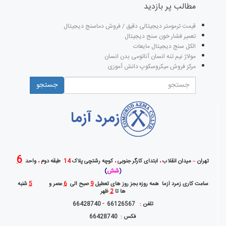
مطالب پر بازدید
قیمت ترمومتر دیجیتالی دقیق / فروش دماسنج دیجیتال
تعمیر فشار خون سنج دیجیتال
الکل سنج دیجیتال مایعات
مولاژ نیم تنه انسان آناتومی بدن انسان
مرکز فروش میکروسکوپ دانش آموزی
جستجو
فرم جستجو
جستجو
6
تهران
–
میدان انقلاب
،
ابتدای کارگر جنوبی
،
کوچه رشتچی پلاک
14
طبقه دوم
،
واحد
شش
)
(
ساعت کاری زمرد آزما همه روزه بجز روز های تعطیل
9
صبح الی
6
عصر و
5
شنبه
ها تا
2
ظهر
تلفن
:
66126567
-
66428740
فکس
:
66428740