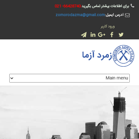
رفتن به محتوای اصلی
برای اطلاعات بیشتر تماس بگیرید
:66428740- 021
آدرس ایمیل:
zomorodazma@gmail.com
ورود کاربر